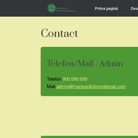
Prima pagină
Des
Contact
Telefon/Mail - Admin
Telefon
000.000.000
Mail
admin@/razboiulinformational.com