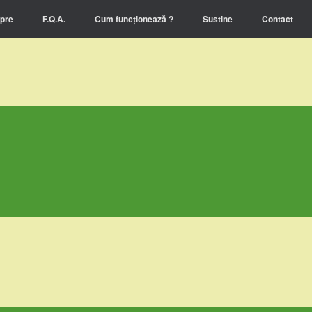
pre
F.Q.A.
Cum funcționează ?
Sustine
Contact